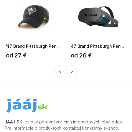
'47 Brand Pittsburgh Penguins Ballpark šiltovka čierna - SKL...
47 Brand Pittsburgh Penguins Ballpark Snap ’47 MVP NHL
od 27 €
od 26 €
JAAJ.SK
je nový porovnávač cien internetových obchodov.
Pre informácie o produktoch kontaktuj konkrétny e-shop.