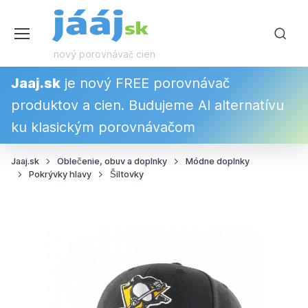
nový porovnávač cien
Jaaj.sk
je nový FREE porovnávač
produktov a cien. Budujeme AI alternatívu
ku klasickým porovnávačom
Jaaj.sk
Oblečenie, obuv a doplnky
Módne doplnky
Pokrývky hlavy
Šiltovky